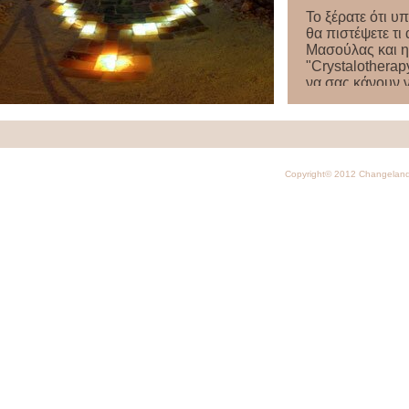
Το ξέρατε ότι υ
θα πιστέψετε τι
Μασούλας και η
"Crystalotherap
να σας κάνουν 
παπούτσια σας 
Copyright© 2012 Changelan
Περνώντας το
Changeland
Παρασκευή απόγ
προς το αλατοσ
κεντρικό σημείο