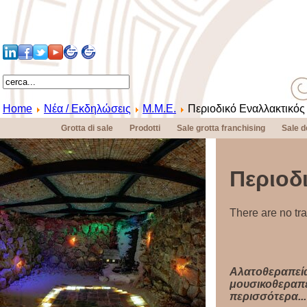
Home
Νέα / Εκδηλώσεις
Μ.Μ.Ε.
Περιοδικό Εναλλακτικός
Grotta di sale
Prodotti
Sale grotta franchising
Sale d
Περιοδ
There are no tra
Αλατοθεραπεία 
μουσικοθεραπε
περισσότερα...