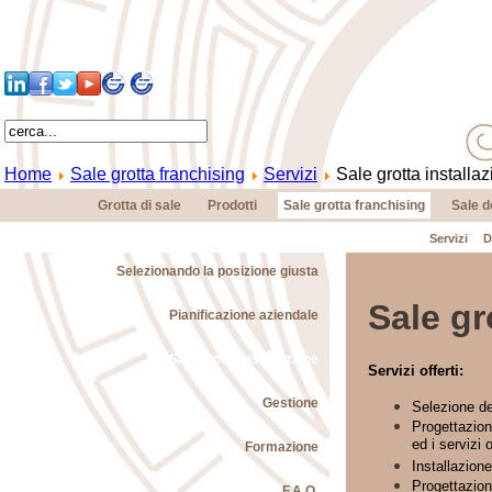
Home
Sale grotta franchising
Servizi
Sale grotta installa
Grotta di sale
Prodotti
Sale grotta franchising
Sale d
Servizi
D
Selezionando la posizione giusta
Sale gr
Pianificazione aziendale
Sale grotta installazione
Servizi offerti:
Gestione
Selezione del
Progettazione 
ed i servizi o
Formazione
Installazione
Progettazion
F.A.Q.